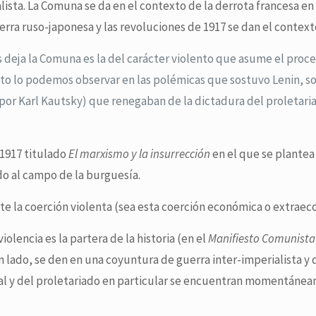
ista. La Comuna se da en el contexto de la derrota francesa en 
uerra ruso-japonesa y las revoluciones de 1917 se dan el contex
s deja la Comuna es la del carácter violento que asume el proce
esto lo podemos observar en las polémicas que sostuvo Lenin, so
 por Karl Kautsky) que renegaban de la dictadura del proletar
 1917 titulado
El marxismo y la insurrección
en el que se plantea
o al campo de la burguesía.
e la coerción violenta (sea esta coerción económica o extraec
lencia es la partera de la historia (en el
Manifiesto Comunista
n lado, se den en una coyuntura de guerra inter-imperialista y 
al y del proletariado en particular se encuentran momentáne