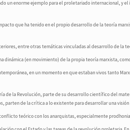
o un enorme ejemplo para el proletariado internacional, y el i
impacto que ha tenido en el propio desarrollo de la teoría mar
eriores, entre otras temáticas vinculadas al desarrollo de la t
ma dinámica (en movimiento) de la propia teoría marxista, com
ntemporánea, en un momento en que estaban vivos tanto Marx c
ría de la Revolución, parte de su desarrollo científico del mat
parten de la crítica a lo existente para desarrollar una visión 
conflicto teórico con los anarquistas, especialmente prodhoni
ación con el Estado y las tareas de la revolución proletaria. En