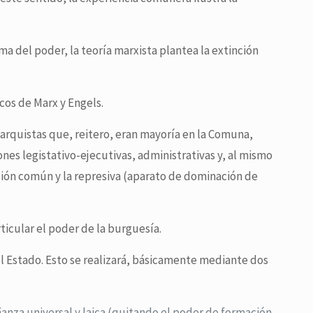
a del poder, la teoría marxista plantea la extinción
cos de Marx y Engels.
narquistas que, reitero, eran mayoría en la Comuna,
es legistativo-ejecutivas, administrativas y, al mismo
ción común y la represiva (aparato de dominación de
icular el poder de la burguesía.
 el Estado. Esto se realizará, básicamente mediante dos
eñanza universal y laica (quitando el poder de formación