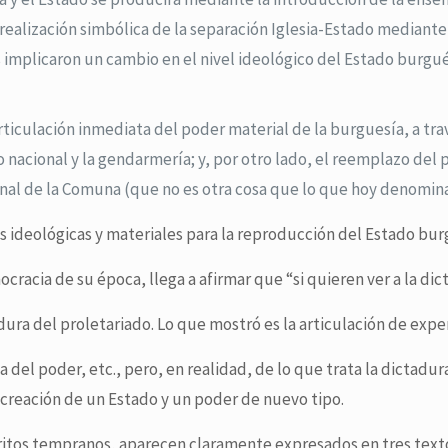
a realización simbólica de la separación Iglesia-Estado mediante
s implicaron un cambio en el nivel ideológico del Estado burgués
iculación inmediata del poder material de la burguesía, a travé
o nacional y la gendarmería; y, por otro lado, el reemplazo del
onal de la Comuna (que no es otra cosa que lo que hoy denomin
 ideológicas y materiales para la reproducción del Estado burg
racia de su época, llega a afirmar que “si quieren ver a la dic
ra del proletariado. Lo que mostró es la articulación de experi
del poder, etc., pero, en realidad, de lo que trata la dictadur
 creación de un Estado y un poder de nuevo tipo.
critos tempranos, aparecen claramente expresados en tres text