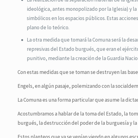
ideológica, antes monopolizado por la Iglesia) y l
simbólicos en los espacios públicos. Estas accione
plano de lo teórico.
La otra medida que tomará la Comuna será la desart
represivas del Estado burgués, que eran el ejércit
punitivo, mediante la creación de la Guardia Naci
Con estas medidas que se toman se destruyen las bases
Engels, en algún pasaje, polemizando con la socialdemoc
La Comuna es una forma particular que asume la dictadu
Acostumbramos a hablar de la toma del Estado, la toma 
burgués, la destrucción del poder de la burguesía y la
Estos planteos que ya se venían viendo en algunos es