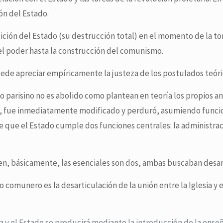
ón del Estado.
ición del Estado (su destrucción total) en el momento de la tom
el poder hasta la construcción del comunismo.
puede apreciar empíricamente la justeza de los postulados teóri
o parisino no es abolido como plantean en teoría los propios a
s, fue inmediatamente modificado y perduró, asumiendo funcion
e que el Estado cumple dos funciones centrales: la administra
, básicamente, las esenciales son dos, ambas buscaban desart
o comunero es la desarticulación de la unión entre la Iglesia y
sia y el Estado se producirá mediante la introducción de la ens